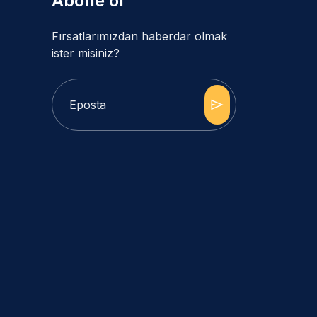
Abone ol
Fırsatlarımızdan haberdar olmak
ister misiniz?
send