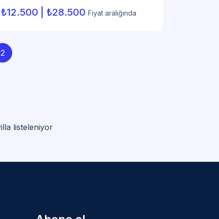
₺12.500 | ₺28.500
Fiyat aralığında
2
la listeleniyor