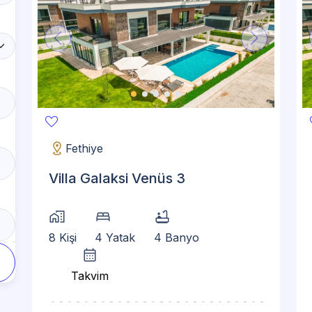
favorite
fa
distance
Fethiye
Villa Galaksi Venüs 3
home_work
bed
bathtub
8 Kişi
4 Yatak
4 Banyo
calendar_month
Takvim