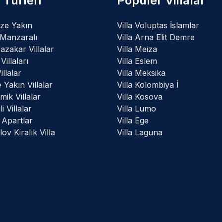
a Türleri
Popüler Villalar
ze Yakın
Villa Voluptas İslamlar
 Manzaralı
Villa Arna Elit Demre
zakar Villalar
Villa Meiza
Villaları
Villa Eslem
illalar
Villa Meksika
 Yakın Villalar
Villa Kolombiya İ
ik Villalar
Villa Kosova
i Villalar
Villa Lumo
k Apartlar
Villa Ege
ov Kiralık Villa
Villa Laguna