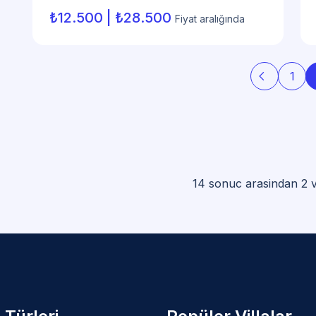
₺12.500 | ₺28.500
Fiyat aralığında
arrow_back_ios
1
14 sonuc arasindan 2 vil