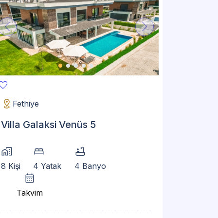
vorite
distance
Fethiye
Villa Galaksi Venüs 5
home_work
bed
bathtub
8 Kişi
4 Yatak
4 Banyo
calendar_month
Takvim