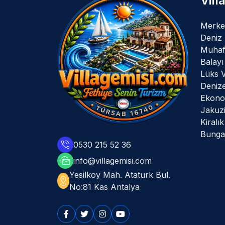
Vill
Merke
Deniz
Muhafa
Balayı 
Lüks V
Denize
Ekonom
Jakuzil
Kiralı
Bungal
phone_in_talk
0530 215 52 36
mark_as_unread
info@villagemisi.com
Yesilkoy Mah. Ataturk Bul.
distance
No:81 Kas Antalya