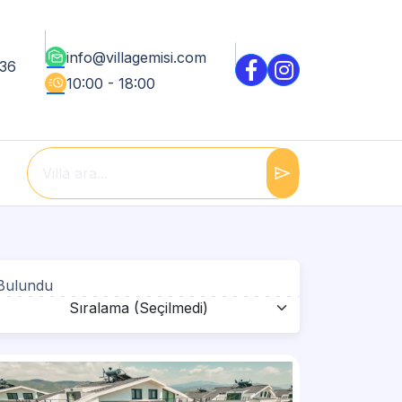
mark_as_unread
info@villagemisi.com
 36
acute
10:00 - 18:00
send
 Bulundu