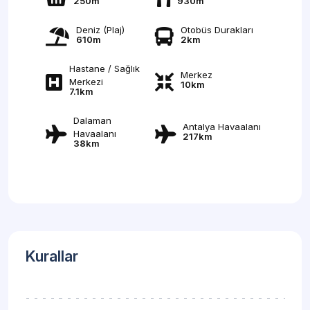
250m
930m
Deniz (Plaj)
Otobüs Durakları
610m
2km
Hastane / Sağlık
Merkez
Merkezi
10km
7.1km
Dalaman
Antalya Havaalanı
Havaalanı
217km
38km
Kurallar