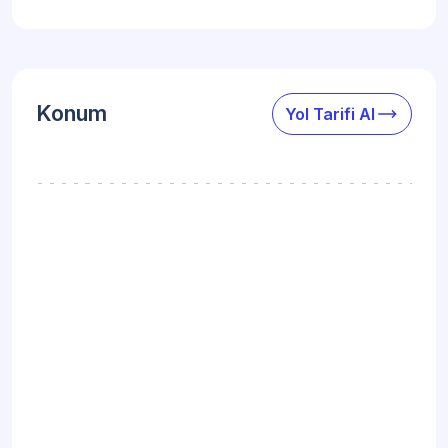
trending_flat
Konum
Yol Tarifi Al