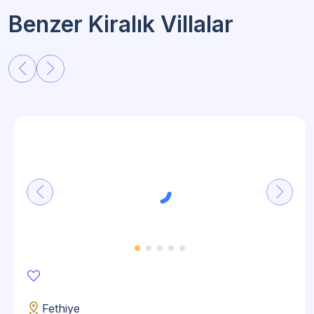
Benzer Kiralık Villalar
favorite
distance
Fethiye