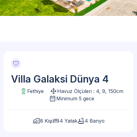
favorite
Villa Galaksi Dünya 4
distance
drag_pan
Fethiye
Havuz Ölçüleri : 4, 9, 150cm
calendar_month
Minimum 5 gece
home_work
bed
bathtub
8 Kişi
4 Yatak
4 Banyo