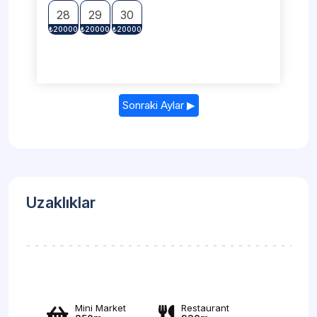
28
29
30
Sonraki Aylar ▶
Uzaklıklar
Mini Market
Restaurant