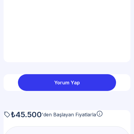
Yorum Yap
info
₺45.500
sell
'den Başlayan Fiyatlarla