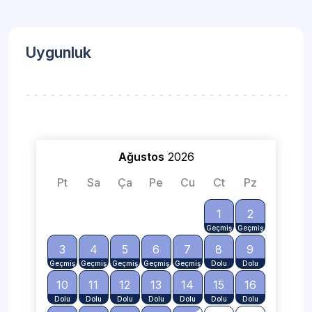
Uygunluk
Ağustos
2026
Pt
Sa
Ça
Pe
Cu
Ct
Pz
1
2
3
4
5
6
7
8
9
10
11
12
13
14
15
16