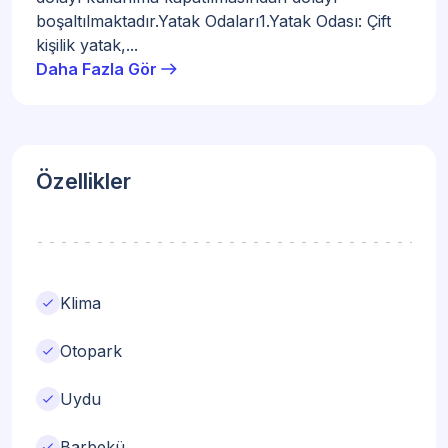
boşaltılmaktadır.Yatak Odaları1.Yatak Odası: Çift
kişilik yatak,...
arrow_right_alt
Daha Fazla Gör
Özellikler
check
Klima
check
Otopark
check
Uydu
check
Barbekü