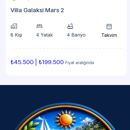
Villa Galaksi Mars 2
home_work
bed
bathtub
calendar_month
8 Kişi
4 Yatak
4 Banyo
Takvim
₺45.500 | ₺199.500
Fiyat aralığında