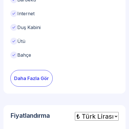
check
Internet
check
Duş Kabini
check
Ütü
check
Bahçe
Daha Fazla Gör
Fiyatlandırma