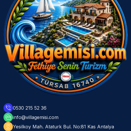
phone_in_talk
0530 215 52 36
mark_as_unread
info@villagemisi.com
distance
Yesilkoy Mah. Ataturk Bul. No:81 Kas Antalya