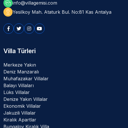
mark_as_unread
info@villagemisi.com
distance
Yesilkoy Mah. Ataturk Bul. No:81 Kas Antalya
Villa Türleri
Merkeze Yakın
Deniz Manzaralı
Muhafazakar Villalar
Balayı Villaları
Lüks Villalar
Denize Yakın Villalar
Ekonomik Villalar
Jakuzili Villalar
Kiralık Apartlar
Bungalov Kiralık Villa